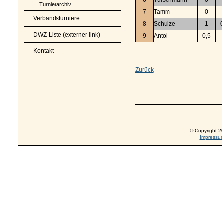
Turnierarchiv
7
Tamm
0
Verbandsturniere
8
Schulze
1
DWZ-Liste (externer link)
9
Antol
0,5
Kontakt
Zurück
© Copyright 2
Impressu