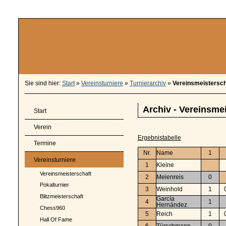
Sie sind hier:
Start
»
Vereinsturniere
»
Turnierarchiv
»
Vereinsmeistersch
Archiv - Vereinsme
Start
Verein
Ergebnistabelle
Termine
Nr.
Name
1
Vereinsturniere
1
Kleine
Vereinsmeisterschaft
2
Meienreis
0
Pokalturnier
3
Weinhold
1
Blitzmeisterschaft
García
4
1
Hernández
Chess960
5
Reich
1
Hall Of Fame
6
Türschmann
0