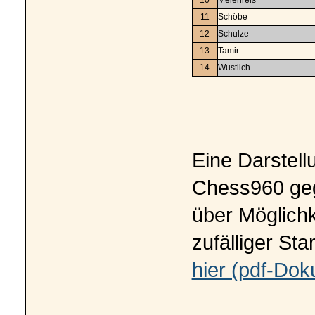
11
Schöbe
12
Schulze
13
Tamir
14
Wustlich
Eine Darstell
Chess960 ge
über Möglichk
zufälliger Sta
hier (pdf-Do