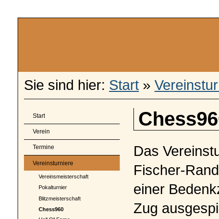
Sie sind hier:
Start
»
Vereinstur
Chess96
Start
Verein
Das Vereinst
Termine
Vereinsturniere
Fischer-Rando
Vereinsmeisterschaft
einer Bedenkz
Pokalturnier
Blitzmeisterschaft
Zug ausgespie
Chess960