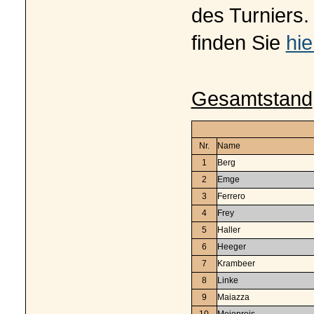
des Turniers.
finden Sie
hie
Gesamtstand
Nr.
Name
1
Berg
2
Emge
3
Ferrero
4
Frey
5
Haller
6
Heeger
7
Krambeer
8
Linke
9
Maiazza
10
Meienreis