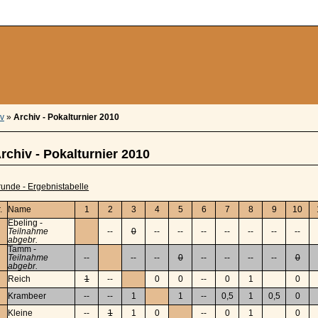
iv
»
Archiv - Pokalturnier 2010
rchiv - Pokalturnier 2010
runde - Ergebnistabelle
.
Name
1
2
3
4
5
6
7
8
9
10
Ebeling -
Teilnahme
--
0
--
--
--
--
--
--
--
abgebr.
Tamm -
Teilnahme
--
--
--
0
--
--
--
--
0
abgebr.
Reich
1
--
0
0
--
0
1
0
Krambeer
--
--
1
1
--
0,5
1
0,5
0
Kleine
--
1
1
0
--
0
1
0