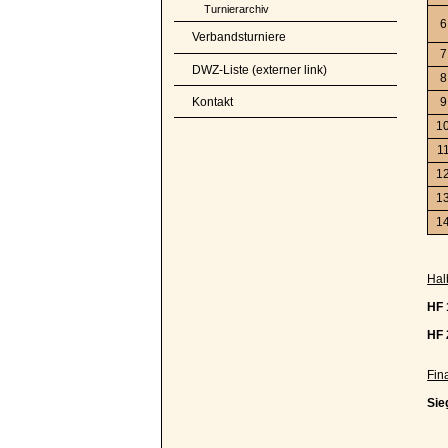
Turnierarchiv
6
Verbandsturniere
7
DWZ-Liste (externer link)
8
Kontakt
9
1
1
1
1
1
Hal
HF 
HF 
Fin
Sie