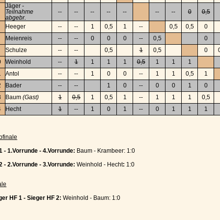
Jäger -
Teilnahme
--
--
--
--
--
--
--
0
0,5
abgebr.
Heeger
--
--
1
0,5
1
--
0,5
0,5
0
Meienreis
--
--
0
0
0
--
0,5
0
Schulze
--
--
0,5
1
0,5
0
0
Weinhold
--
1
1
1
1
0,5
1
1
1
1
Antol
--
--
1
0
0
--
1
1
0,5
1
2
Bader
--
--
1
0
--
0
0
1
0
3
Baum
(Gast)
1
0,5
1
0,5
1
--
1
1
1
0,5
4
Hecht
1
--
1
0
1
--
0
1
1
1
bfinale
1 - 1.Vorrunde - 4.Vorrunde:
Baum - Krambeer: 1:0
2 - 2.Vorrunde - 3.Vorrunde:
Weinhold - Hecht
:
1:0
ale
ger HF 1 - Sieger HF 2:
Weinhold - Baum: 1:0