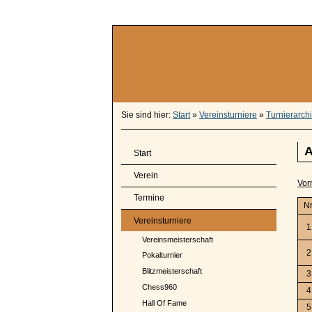
Sie sind hier:
Start
»
Vereinsturniere
»
Turnierarch
A
Start
Verein
Vor
Termine
Nr
Vereinsturniere
1
Vereinsmeisterschaft
2
Pokalturnier
Blitzmeisterschaft
3
Chess960
4
Hall Of Fame
5