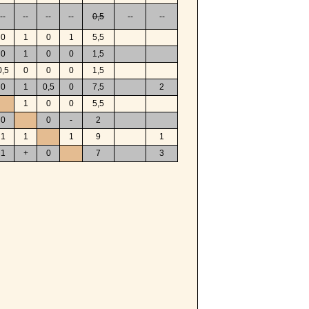
--
--
--
--
0,5
--
--
0
1
0
1
5,5
0
1
0
0
1,5
0,5
0
0
0
1,5
0
1
0,5
0
7,5
2
1
0
0
5,5
0
0
-
2
1
1
1
9
1
1
+
0
7
3