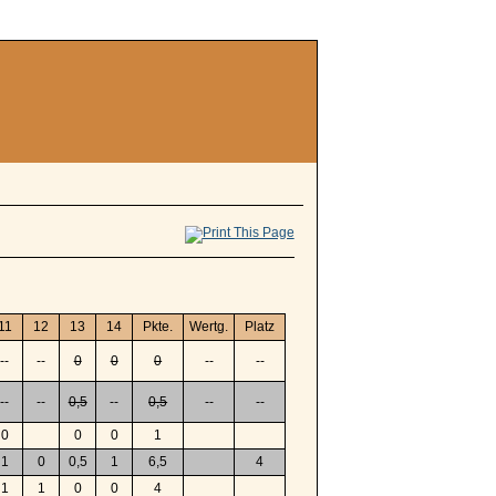
11
12
13
14
Pkte.
Wertg.
Platz
--
--
0
0
0
--
--
--
--
0,5
--
0,5
--
--
0
0
0
1
1
0
0,5
1
6,5
4
1
1
0
0
4