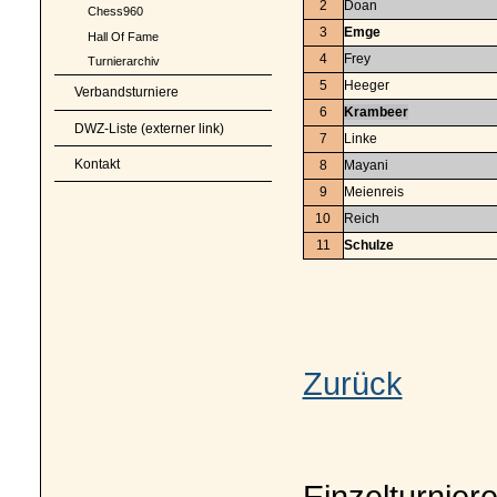
2
Doan
Chess960
3
Emge
Hall Of Fame
4
Frey
Turnierarchiv
5
Heeger
Verbandsturniere
6
Krambeer
DWZ-Liste (externer link)
7
Linke
Kontakt
8
Mayani
9
Meienreis
10
Reich
11
Schulze
Zurück
Einzelturnier