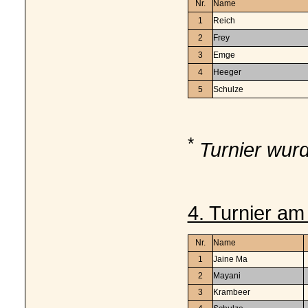
Nr.
Name
1
Reich
2
Frey
3
Emge
4
Heeger
5
Schulze
*
Turnier wurd
4. Turnier am 
Nr.
Name
1
Jaine Ma
2
Mayani
3
Krambeer