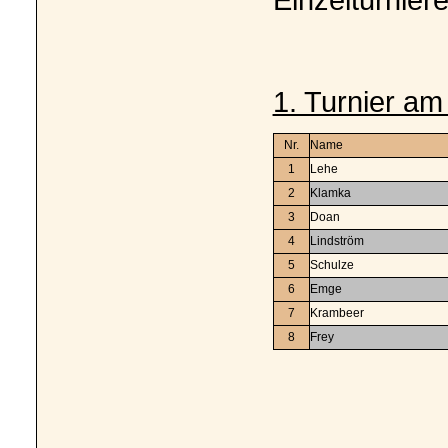
1. Turnier am
Nr.
Name
1
Lehe
2
Klamka
3
Doan
4
Lindström
5
Schulze
6
Emge
7
Krambeer
8
Frey