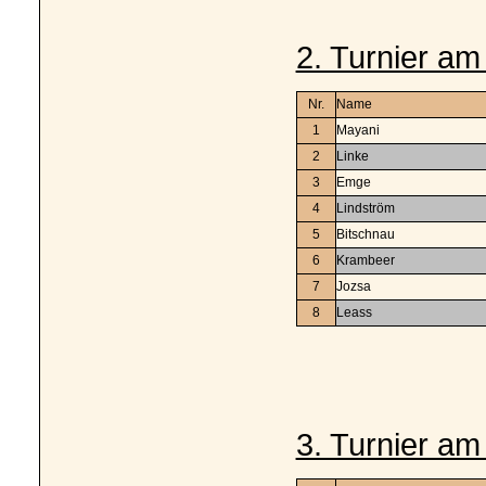
2. Turnier am
Nr.
Name
1
Mayani
2
Linke
3
Emge
4
Lindström
5
Bitschnau
6
Krambeer
7
Jozsa
8
Leass
3. Turnier am