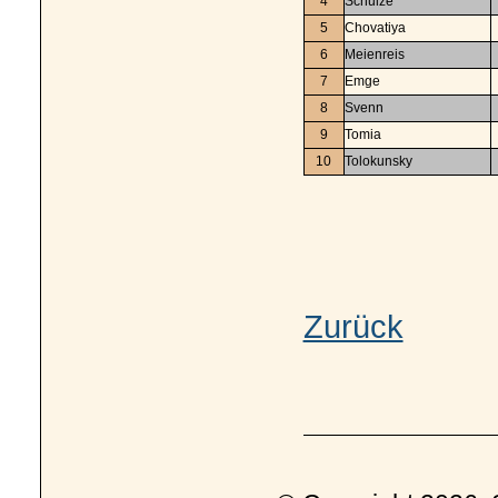
4
Schulze
5
Chovatiya
6
Meienreis
7
Emge
8
Svenn
9
Tomia
10
Tolokunsky
Zurück