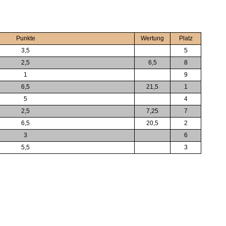
Punkte
Wertung
Platz
3,5
5
2,5
6,5
8
1
9
6,5
21,5
1
5
4
2,5
7,25
7
6,5
20,5
2
3
6
5,5
3