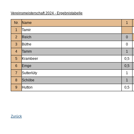
Vereinsmeisterschaft 2024 - Ergebnistabelle
Nr.
Name
1
1
Tamir
2
Reich
0
3
Büthe
0
4
Tamm
1
5
Krambeer
0,5
6
Emge
0,5
7
Sutterlüty
1
8
Schöbe
1
9
Hutton
0,5
Zurück